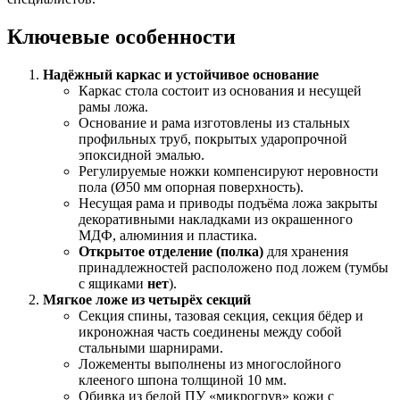
Ключевые особенности
Надёжный каркас и устойчивое основание
Каркас стола состоит из основания и несущей
рамы ложа.
Основание и рама изготовлены из стальных
профильных труб, покрытых ударопрочной
эпоксидной эмалью.
Регулируемые ножки компенсируют неровности
пола (Ø50 мм опорная поверхность).
Несущая рама и приводы подъёма ложа закрыты
декоративными накладками из окрашенного
МДФ, алюминия и пластика.
Открытое отделение (полка)
для хранения
принадлежностей расположено под ложем (тумбы
с ящиками
нет
).
Мягкое ложе из четырёх секций
Секция спины, тазовая секция, секция бёдер и
икроножная часть соединены между собой
стальными шарнирами.
Ложементы выполнены из многослойного
клееного шпона толщиной 10 мм.
Обивка из белой ПУ «микрогрув» кожи с