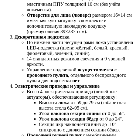
эластичным ППУ толщиной 10 см (без учёта
ложемента).
Отверстие для лица (люверс)
размером 16×14 см
имеет мягкую заглушку в комплекте и
дополнительную накладную подушку
(прямоугольная 39×28×5 см).
Декоративная подсветка
По нижней части несущей рамы ложа установлена
LED-подсветка (цвета: жёлтый, белый, красный,
фиолетовый, зелёный, синий).
14 стандартных режимов свечения и 9 уровней
яркости.
Управление подсветкой
осуществляется с
проводного пульта
, отдельного беспроводного
пульта для подсветки
нет
.
Электрические приводы и управление
Всего 4 электрических привода (линейные
актуаторы), обеспечивающие регулировку:
Высоты ложа
от 59 до 79 см (габаритная
высота стола 62–95 см).
Угол наклона секции спины
от 0 до 56°.
Угол наклона секции бёдер
от 0 до 24°.
Секция икр наклоняется вниз до -10°
синхронно с движением секции бёдер.
Проводной ручной пульт
с мембранными