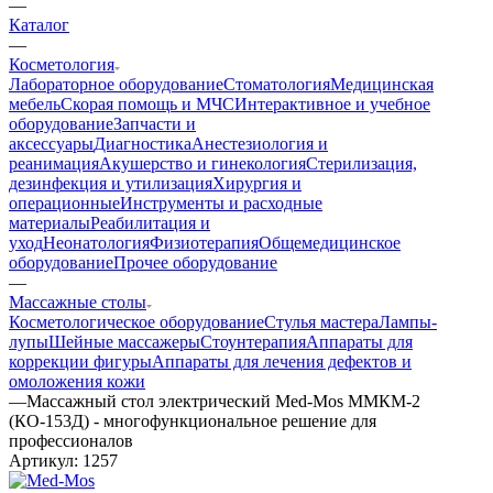
—
Каталог
—
Косметология
Лабораторное оборудование
Стоматология
Медицинская
мебель
Скорая помощь и МЧС
Интерактивное и учебное
оборудование
Запчасти и
аксессуары
Диагностика
Анестезиология и
реанимация
Акушерство и гинекология
Стерилизация,
дезинфекция и утилизация
Хирургия и
операционные
Инструменты и расходные
материалы
Реабилитация и
уход
Неонатология
Физиотерапия
Общемедицинское
оборудование
Прочее оборудование
—
Массажные столы
Косметологическое оборудование
Стулья мастера
Лампы-
лупы
Шейные массажеры
Стоунтерапия
Аппараты для
коррекции фигуры
Аппараты для лечения дефектов и
омоложения кожи
—
Массажный стол электрический Med-Mos ММКМ-2
(КО-153Д) - многофункциональное решение для
профессионалов
Артикул:
1257