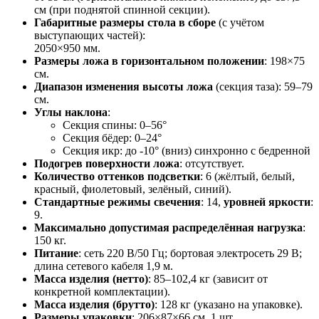
см (при поднятой спинной секции).
Габаритные размеры стола в сборе
(с учётом
выступающих частей):
2050×950 мм.
Размеры ложа в горизонтальном положении
: 198×75
см.
Диапазон изменения высоты ложа
(секция таза): 59–79
см.
Углы наклона
:
Секция спины: 0–56°
Секция бёдер: 0–24°
Секция икр: до -10° (вниз) синхронно с бедренной
Подогрев поверхности ложа
: отсутствует.
Количество оттенков подсветки
: 6 (жёлтый, белый,
красный, фиолетовый, зелёный, синий).
Стандартные режимы свечения
: 14,
уровней яркости
:
9.
Максимально допустимая распределённая нагрузка
:
150 кг.
Питание
: сеть 220 В/50 Гц; бортовая электросеть 29 В;
длина сетевого кабеля 1,9 м.
Масса изделия (нетто)
: 85–102,4 кг (зависит от
конкретной комплектации).
Масса изделия (брутто)
: 128 кг (указано на упаковке).
Размеры упаковки
: 206×87×66 см, 1 шт.