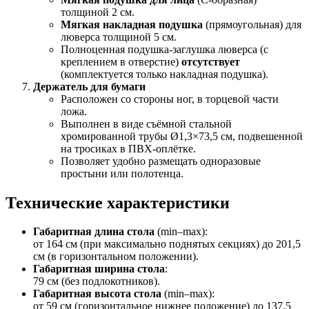
толщиной 2 см.
Мягкая накладная подушка
(прямоугольная) для
люверса толщиной 5 см.
Полноценная подушка-заглушка люверса (с
креплением в отверстие)
отсутствует
(комплектуется только накладная подушка).
Держатель для бумаги
Расположен со стороны ног, в торцевой части
ложа.
Выполнен в виде съёмной стальной
хромированной трубы Ø1,3×73,5 см, подвешенной
на тросиках в ПВХ-оплётке.
Позволяет удобно размещать одноразовые
простыни или полотенца.
Технические характеристики
Габаритная длина стола
(min–max):
от 164 см (при максимально поднятых секциях) до 201,5
см (в горизонтальном положении).
Габаритная ширина стола
:
79 см (без подлокотников).
Габаритная высота стола
(min–max):
от 59 см (горизонтальное нижнее положение) до 137,5