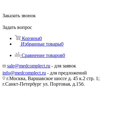
Заказать звонок
Задать вопрос
Корзина
0
Избранные товары
0
Сравнение товаров
0
sale@medcomplect.ru
- для заявок
info@medcomplect.ru
- для предложений
г.Москва, Варшавское шоссе д. 45 к.2 стр. 1;
г.Санкт-Петербург ул. Портовая, д.15б.