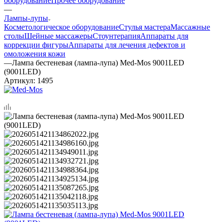
оборудование
Прочее оборудование
—
Лампы-лупы
Косметологическое оборудование
Стулья мастера
Массажные
столы
Шейные массажеры
Стоунтерапия
Аппараты для
коррекции фигуры
Аппараты для лечения дефектов и
омоложения кожи
—
Лампа бестеневая (лампа-лупа) Med-Mos 9001LED
(9001LED)
Артикул:
1495