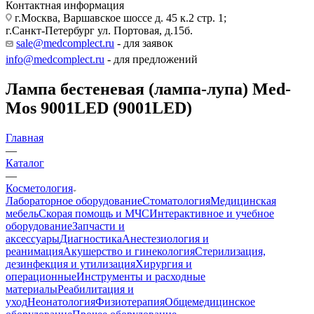
Контактная информация
г.Москва, Варшавское шоссе д. 45 к.2 стр. 1;
г.Санкт-Петербург ул. Портовая, д.15б.
sale@medcomplect.ru
- для заявок
info@medcomplect.ru
- для предложений
Лампа бестеневая (лампа-лупа) Med-
Mos 9001LED (9001LED)
Главная
—
Каталог
—
Косметология
Лабораторное оборудование
Стоматология
Медицинская
мебель
Скорая помощь и МЧС
Интерактивное и учебное
оборудование
Запчасти и
аксессуары
Диагностика
Анестезиология и
реанимация
Акушерство и гинекология
Стерилизация,
дезинфекция и утилизация
Хирургия и
операционные
Инструменты и расходные
материалы
Реабилитация и
уход
Неонатология
Физиотерапия
Общемедицинское