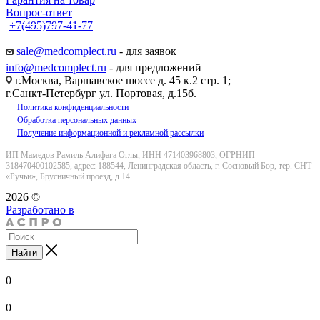
Вопрос-ответ
+7(495)797-41-77
Заказать звонок
sale@medcomplect.ru
- для заявок
info@medcomplect.ru
- для предложений
г.Москва, Варшавское шоссе д. 45 к.2 стр. 1;
г.Санкт-Петербург ул. Портовая, д.15б.
Политика конфиденциальности
Обработка персональных данных
Получение информационной и рекламной рассылки
ИП Мамедов Рамиль Алифага Оглы, ИНН 471403968803, ОГРНИП
318470400102585, адрес: 188544, Ленинградская область, г. Сосновый Бор, тер. СНТ
«Ручьи», Брусничный проезд, д.14.
2026 ©
Разработано в
Найти
0
0