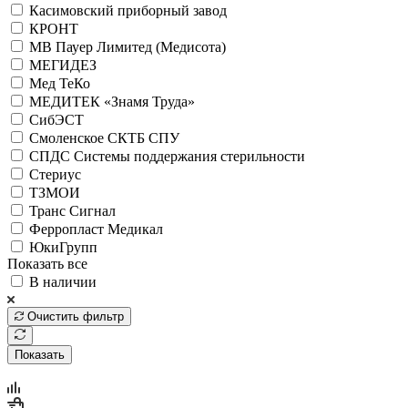
Касимовский приборный завод
КРОНТ
МВ Пауер Лимитед (Медисота)
МЕГИДЕЗ
Мед ТеКо
МЕДИТЕК «Знамя Труда»
СибЭСТ
Смоленское СКТБ СПУ
СПДС Системы поддержания стерильности
Стериус
ТЗМОИ
Транс Сигнал
Ферропласт Медикал
ЮкиГрупп
Показать все
В наличии
Очистить фильтр
Показать