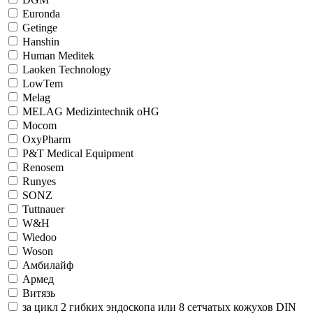
Euronda
Getinge
Hanshin
Human Meditek
Laoken Technology
LowTem
Melag
MELAG Medizintechnik oHG
Mocom
OxyPharm
P&T Medical Equipment
Renosem
Runyes
SONZ
Tuttnauer
W&H
Wiedoo
Woson
Амбилайф
Армед
Витязь
за цикл 2 гибких эндоскопа или 8 сетчатых кожухов DIN