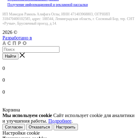
Получение информационной и рекламной рассылки
ИП Мамедов Рамиль Алифага Оглы, ИНН 471403968803, ОГРНИП
318470400102585, адрес: 188544, Ленинградская область, г. Сосновый Бор, тер. СНТ
«Ручьи», Брусничный проезд, д.14.
2026 ©
Разработано в
Найти
0
0
0
Корзина
Мы используем cookie
Сайт использует cookie для аналитики
и улучшения работы.
Подробнее
.
Согласен
Отказаться
Настроить
Настройки cookie