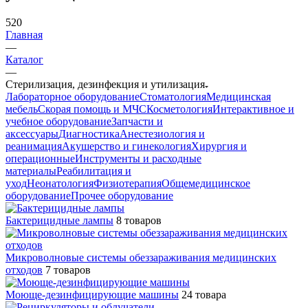
520
Главная
—
Каталог
—
Стерилизация, дезинфекция и утилизация
Лабораторное оборудование
Стоматология
Медицинская
мебель
Скорая помощь и МЧС
Косметология
Интерактивное и
учебное оборудование
Запчасти и
аксессуары
Диагностика
Анестезиология и
реанимация
Акушерство и гинекология
Хирургия и
операционные
Инструменты и расходные
материалы
Реабилитация и
уход
Неонатология
Физиотерапия
Общемедицинское
оборудование
Прочее оборудование
Бактерицидные лампы
8 товаров
Микроволновые системы обеззараживания медицинских
отходов
7 товаров
Моюще-дезинфицирующие машины
24 товара