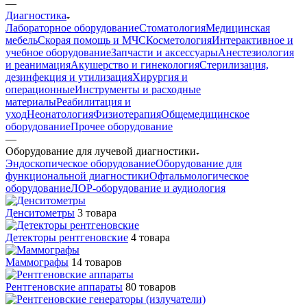
—
Диагностика
Лабораторное оборудование
Стоматология
Медицинская
мебель
Скорая помощь и МЧС
Косметология
Интерактивное и
учебное оборудование
Запчасти и аксессуары
Анестезиология
и реанимация
Акушерство и гинекология
Стерилизация,
дезинфекция и утилизация
Хирургия и
операционные
Инструменты и расходные
материалы
Реабилитация и
уход
Неонатология
Физиотерапия
Общемедицинское
оборудование
Прочее оборудование
—
Оборудование для лучевой диагностики
Эндоскопическое оборудование
Оборудование для
функциональной диагностики
Офтальмологическое
оборудование
ЛОР-оборудование и аудиология
Денситометры
3 товара
Детекторы рентгеновские
4 товара
Маммографы
14 товаров
Рентгеновские аппараты
80 товаров