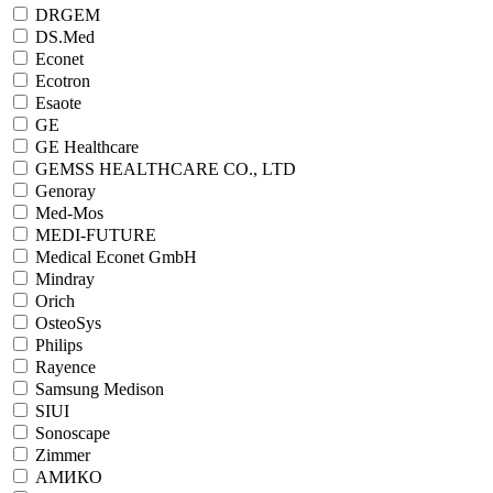
DRGEM
DS.Med
Econet
Ecotron
Esaote
GE
GE Healthcare
GEMSS HEALTHCARE CO., LTD
Genoray
Med-Mos
MEDI-FUTURE
Medical Econet GmbH
Mindray
Orich
OsteoSys
Philips
Rayence
Samsung Medison
SIUI
Sonoscape
Zimmer
АМИКО