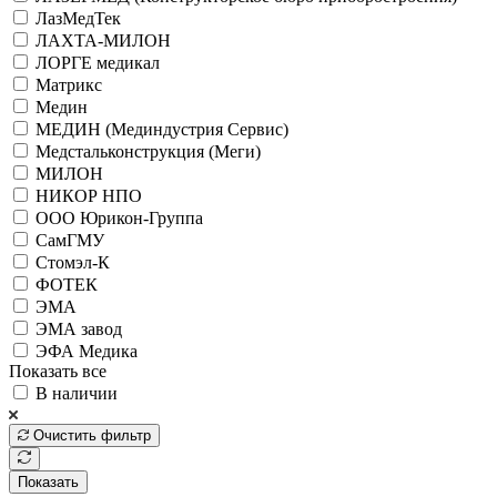
ЛазМедТек
ЛАХТА-МИЛОН
ЛОРГЕ медикал
Матрикс
Медин
МЕДИН (Мединдустрия Сервис)
Медстальконструкция (Меги)
МИЛОН
НИКОР НПО
ООО Юрикон-Группа
СамГМУ
Стомэл-К
ФОТЕК
ЭМА
ЭМА завод
ЭФА Медика
Показать все
В наличии
Очистить фильтр
Показать