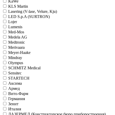
KaWe
KLS Martin
Lasering (V-lase, Velure, Kju)
LED S.p.A (SURTRON)
Lojer
Lumenis
Med-Mos
Medela AG
Medtronic
Merivaara
Meyer-Haake
Mindray
Olympus
SCHMITZ Medical
Sensitec
STARTECH
Аксима
Армед
Вито-Фарм
Германия
Зенит
Италия
ЛАЗЕРМЕД (Конструкторское бюро приборостроения)