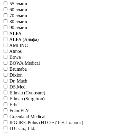
55 л/мин
60 л/мин
70 л/мин
80 л/мин
90 л/мин
ALFA
ALFA (Альфа)
AMI INC
Atmos
Bowa
BOWA Medical
Brumaba
Dixion
Dr. Mach
DS.Med
Ellman (Cynosure)
Ellman (Surgitron)
Erbe
FotonFLY
Greenland Medical
IPG IRE-Polus (НТО «ИРЭ-Полюс»)
ITC Co., Ltd.