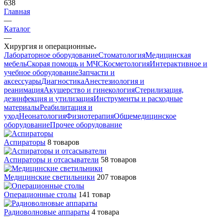
638
Главная
—
Каталог
—
Хирургия и операционные
Лабораторное оборудование
Стоматология
Медицинская
мебель
Скорая помощь и МЧС
Косметология
Интерактивное и
учебное оборудование
Запчасти и
аксессуары
Диагностика
Анестезиология и
реанимация
Акушерство и гинекология
Стерилизация,
дезинфекция и утилизация
Инструменты и расходные
материалы
Реабилитация и
уход
Неонатология
Физиотерапия
Общемедицинское
оборудование
Прочее оборудование
Аспираторы
8 товаров
Аспираторы и отсасыватели
58 товаров
Медицинские светильники
207 товаров
Операционные столы
141 товар
Радиоволновые аппараты
4 товара